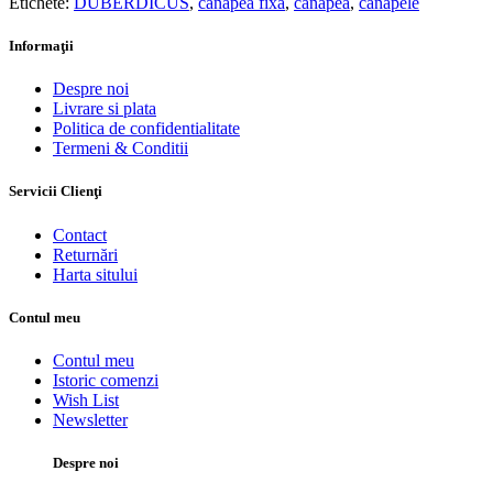
Etichete:
DUBERDICUS
,
canapea fixa
,
canapea
,
canapele
Informaţii
Despre noi
Livrare si plata
Politica de confidentialitate
Termeni & Conditii
Servicii Clienţi
Contact
Returnări
Harta sitului
Contul meu
Contul meu
Istoric comenzi
Wish List
Newsletter
Despre noi