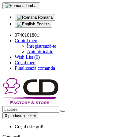
Limba
Romana
English
0740101801
Contul meu
Înregistrează-te
Autentifică-te
Wish List (0)
Coşul meu
Finalizează comanda
0 produs(e) - 0Lei
Coșul este gol!
Categorii