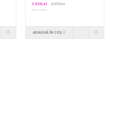
2.620Lei
2.975Lei
Fără TVA: 2.202Lei
ADAUGĂ ÎN COŞ