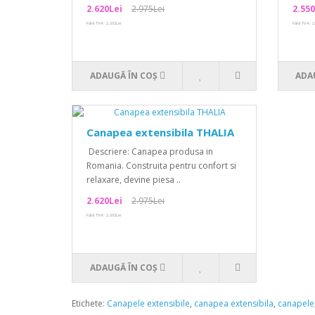
2.620Lei
2.975Lei
2.550
Fără TVA: 2.202Lei
Fără TVA: 2
ADAUGĂ ÎN COŞ
ADA
Canapea extensibila THALIA
Descriere: Canapea produsa in
Romania. Construita pentru confort si
relaxare, devine piesa ..
2.620Lei
2.975Lei
Fără TVA: 2.202Lei
ADAUGĂ ÎN COŞ
Etichete:
Canapele extensibile
,
canapea extensibila
,
canapele