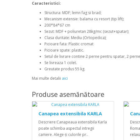
Caracteristici:
Structura: MDF; lemn fag si brad;
Mecanism extensie: balama cu resort (tip lift);
200*84*67 cm
Sezut: MDF + poliuretan 28kg/mc (sezut+spatar);
Clasa duritate: Mediu (Ortopedica);
Picioare fata: Plastic cromat
Picioare spate: plastic.
Setul de livrare contine 2 perne pentru spatar, 2 perne 
Se livreaza 1 colet.
Greutate produs 55 kg.
Mai multe detalii
aici
Produse asemănătoare
Canapea extensibila KARLA
Cana
Descriere:Canapeaua extensibila Karla
Descr
poate schimba aspectul intregii
Roman
camere. Alege-ți culorile pr..
relax