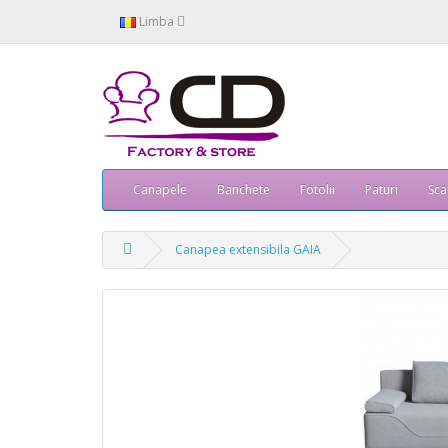
Limba
Canapele
Banchete
Fotolii
Paturi
Sca
Canapea extensibila GAIA