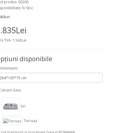
d produs: 00200
sponibilitate: În Stoc
083Lei
.835Lei
ră TVA: 1.542Lei
pţiuni disponibile
Dimensiuni
Culoare Gaia
Gri
Turcuaz
Cost transport si procesare Gaia in ROMANIA