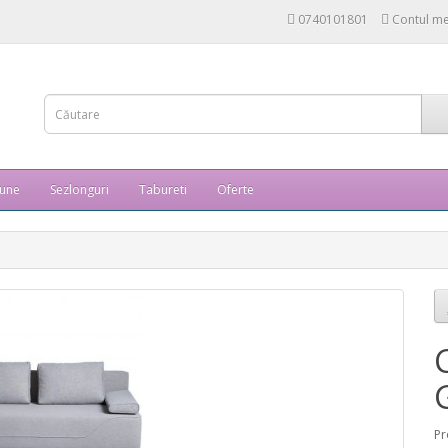
0740101801
Contul m
une
Sezlonguri
Tabureti
Oferte
Pr