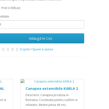
Pret (+365Lei)
ntitate
Adaugă în Coş
0 opinii
/
Spune-ţi opinia
YAL
Canapea extensibila KARLA 2
Descriere: Canapea produsa in
rt si
Romania. Construita pentru confort si
relaxare, devine piesa de rez..