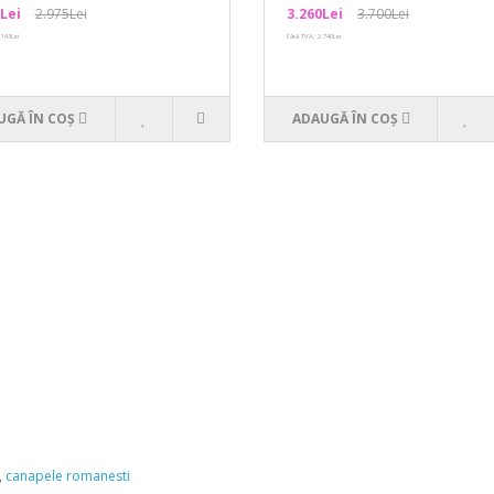
Lei
2.975Lei
3.260Lei
3.700Lei
.143Lei
Fără TVA: 2.740Lei
UGĂ ÎN COŞ
ADAUGĂ ÎN COŞ
,
canapele romanesti