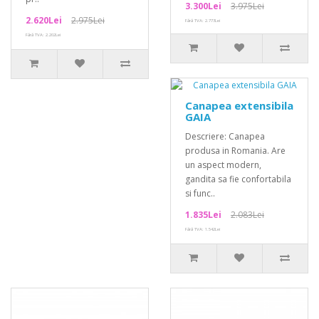
3.300Lei
3.975Lei
2.620Lei
2.975Lei
Fără TVA: 2.773Lei
Fără TVA: 2.202Lei
Canapea extensibila
GAIA
Descriere: Canapea
produsa in Romania. Are
un aspect modern,
gandita sa fie confortabila
si func..
1.835Lei
2.083Lei
Fără TVA: 1.542Lei