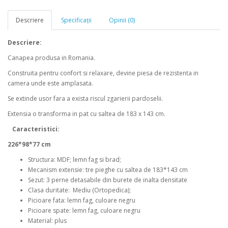
Descriere
Specificaţii
Opinii (0)
Descriere:
Canapea produsa in Romania.
Construita pentru confort si relaxare, devine piesa de rezistenta in
camera unde este amplasata.
Se extinde usor fara a exista riscul zgarierii pardoselii.
Extensia o transforma in pat cu saltea de 183 x 143 cm.
Caracteristici:
226*98*77 cm
Structura: MDF; lemn fag si brad;
Mecanism extensie: tre pieghe cu saltea de 183*143 cm
Sezut: 3 perne detasabile din burete de inalta densitate
Clasa duritate: Mediu (Ortopedica);
Picioare fata: lemn fag, culoare negru
Picioare spate: lemn fag, culoare negru
Material: plus