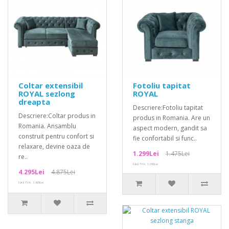
Coltar extensibil
Fotoliu tapitat
ROYAL sezlong
ROYAL
dreapta
Descriere:Fotoliu tapitat
Descriere:Coltar produs in
produs in Romania. Are un
Romania. Ansamblu
aspect modern, gandit sa
construit pentru confort si
fie confortabil si func..
relaxare, devine oaza de
1.299Lei
1.475Lei
re..
Fără TVA: 1.092Lei
4.295Lei
4.875Lei
Fără TVA: 3.609Lei