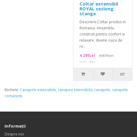
Coltar extensibil
ROYAL sezlong
stanga
Descriere:Coltar produs in
Romania. Ansamblu
construit pentru confort si
relaxare, devine oaza de
re..
4.295Lei
4.875Lei
Fără TVA: 3.609Lei
Etichete:
Canapele extensibile
,
canapea extensibila
,
canapele
,
canapele
romanesti
Informaţii
Despre noi