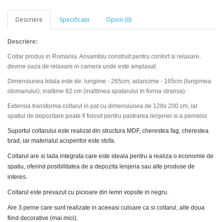
Descriere
Specificaţii
Opinii (0)
Descriere:
Coltar produs in Romania. Ansamblu construit pentru confort si relaxare,
devine oaza de relaxare in camera unde este amplasat.
Dimensiunea totala este de: lungime - 265cm; adancime - 165cm (lungimea
otomanului); inaltime 82 cm (inaltimea spatarului in forma stransa).
Extensia transforma coltarul in pat cu dimensiunea de 128x 200 cm, iar
spatiul de depozitare poate fi folosit pentru pastrarea lenjeriei si a pernelor.
Suportul coltarului este realizat din structura MDF, cherestea fag, cherestea
brad, iar materialul acoperitor este stofa.
Coltarul are si lada integrata care este ideala pentru a realiza o economie de
spatiu, oferind posibilitatea de a depozita lenjeria sau alte produse de
interes.
Coltarul este prevazut cu picioare din lemn vopsite in negru.
Are 3 perne care sunt realizate in aceeasi culoare ca si coltarul, alte doua
fiind decorative (mai mici).