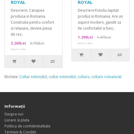
ROYAL
ROYAL
Descriere: Canapea
Descriere:Fotoliu tapitat
produsa in Romania.
produs in Romania. Are un
Construita pentru confort
aspect modern, gandit sa
si relaxare, devine piesa
fie confortabil si func..
de rez..
1.299Lei
1.475Lei
3.260Lei
3.700Lei
Fără TVA: 1.092Lei
Fără TVA: 2.740Lei
Etichete:
Coltar extensibil
,
coltar extensibil
,
coltare
,
coltare romanesti
Informaţii
Despre noi
Livrare si plata
Politica de confidentialitate
Termeni & Conditii